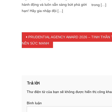
hành động và luôn sẵn sàng bứt phá giới
trong […]
hạn! Hãy gia nhập đội […]
Điều hướng bài viết
PRUDENTIAL AGENCY AWARD 2026 – TINH THẦN
NÊN SỨC MẠNH
Trả lời
Thư điện tử của bạn sẽ không được hiển thị công khai
Bình luận