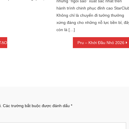
những “ngôi sao” xuất sắc nhất trên
hành trình chinh phục đỉnh cao StarClu
Không chỉ là chuyến đi tưởng thưởng
xứng đáng cho những nỗ lực bền bỉ, đâ
còn là […]
 TẠO
Pru – Khởi Đầu Nhỏ 2026
.
Các trường bắt buộc được đánh dấu
*