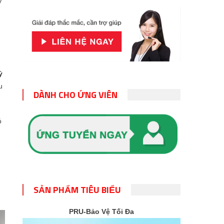
ỷ
ỷ
u
DÀNH CHO ỨNG VIÊN
ó
SẢN PHẨM TIÊU BIỂU
PRU-Bảo Vệ Tối Đa