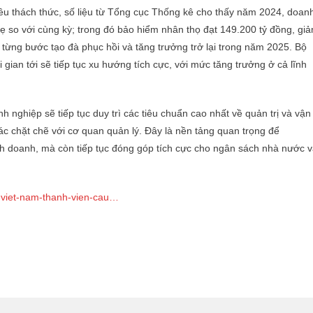
ều thách thức, số liệu từ Tổng cục Thống kê cho thấy năm 2024, doan
hẹ so với cùng kỳ; trong đó bảo hiểm nhân thọ đạt 149.200 tỷ đồng, gi
ừng bước tạo đà phục hồi và tăng trưởng trở lại trong năm 2025. Bộ
 gian tới sẽ tiếp tục xu hướng tích cực, với mức tăng trưởng ở cả lĩnh
 nghiệp sẽ tiếp tục duy trì các tiêu chuẩn cao nhất về quản trị và vận
ác chặt chẽ với cơ quan quản lý. Đây là nền tảng quan trọng để
inh doanh, mà còn tiếp tục đóng góp tích cực cho ngân sách nhà nước 
al-viet-nam-thanh-vien-cau…