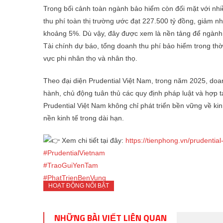
Trong bối cảnh toàn ngành bảo hiểm còn đối mặt với nhi
thu phí toàn thị trường ước đạt 227.500 tỷ đồng, giảm n
khoảng 5%. Dù vậy, đây được xem là nền tảng để ngành t
Tài chính dự báo, tổng doanh thu phí bảo hiểm trong thời
vực phi nhân thọ và nhân thọ.
Theo đại diện Prudential Việt Nam, trong năm 2025, doanh
hành, chủ động tuân thủ các quy định pháp luật và hợp t
Prudential Việt Nam không chỉ phát triển bền vững về k
nền kinh tế trong dài hạn.
Xem chi tiết tại đây:
https://tienphong.vn/prudenti
#PrudentialVietnam
#TraoGuiYenTam
#PhatTrienBenVung
HOẠT ĐỘNG NỔI BẬT
NHỮNG BÀI VIẾT LIÊN QUAN