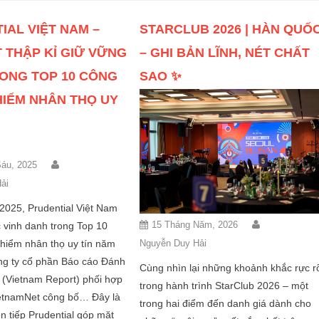
IAL VIỆT NAM –
STARCLUB 2026 | HÀN QUỐ
 THẬP KỈ GIỮ VỮNG
– GHI BẢN LĨNH, NÉT CHẤT
TRONG TOP 10 CÔNG
SAO ✨
HIỂM NHÂN THỌ UY
áu, 2025
ải
2025, Prudential Việt Nam
15 Tháng Năm, 2026
c vinh danh trong Top 10
Nguyễn Duy Hải
hiểm nhân thọ uy tín năm
ng ty cổ phần Báo cáo Đánh
Cùng nhìn lại những khoảnh khắc rực r
 (Vietnam Report) phối hợp
trong hành trình StarClub 2026 – một
etnamNet công bố… Đây là
trong hai điểm đến danh giá dành cho
ên tiếp Prudential góp mặt