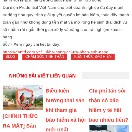
hành với khách hàng trong suốt hành trình hợp đồng.
Đại diện Prudential Việt Nam cho biết doanh nghiệp đã đẩy mạnh
tự động hóa quy trình giải quyết quyền lợi bảo hiểm, thúc đẩy thanh
toán gần như không dùng tiền mặt và mở rộng hệ sinh thái dịch vụ
số nhằm rút ngắn thời gian xử lý và nâng cao trải nghiệm khách
hàng.
Xem ngay chi tiết tại đây:
https://dantri.com.vn/…/kha-nang-chi-tra-phan-anh-nang…
BLOG
CHĂM SÓC TINH THẦN
KIẾN THỨC BẢO HIỂM
NHỮNG BÀI VIẾT LIÊN QUAN
Điều kiện
Chi phí tán sỏi
hưởng thai sản
thận có bảo
khi tham gia
hiểm y tế hết
[CHÍNH THỨC
bảo hiểm xã hội
bao nhiêu tiền?
RA MẮT] Sản
mới nhất