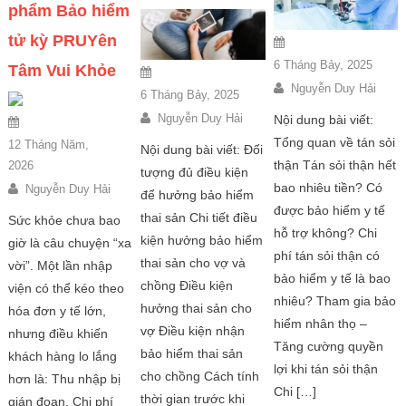
phẩm Bảo hiểm
tử kỳ PRUYên
6 Tháng Bảy, 2025
Tâm Vui Khỏe
Nguyễn Duy Hải
6 Tháng Bảy, 2025
Nguyễn Duy Hải
Nội dung bài viết:
Tổng quan về tán sỏi
12 Tháng Năm,
Nội dung bài viết: Đối
thận Tán sỏi thận hết
2026
tượng đủ điều kiện
bao nhiêu tiền? Có
Nguyễn Duy Hải
để hưởng bảo hiểm
được bảo hiểm y tế
thai sản Chi tiết điều
Sức khỏe chưa bao
hỗ trợ không? Chi
kiện hưởng bảo hiểm
giờ là câu chuyện “xa
phí tán sỏi thận có
thai sản cho vợ và
vời”. Một lần nhập
bảo hiểm y tế là bao
chồng Điều kiện
viện có thể kéo theo
nhiêu? Tham gia bảo
hưởng thai sản cho
hóa đơn y tế lớn,
hiểm nhân thọ –
vợ Điều kiện nhận
nhưng điều khiến
Tăng cường quyền
bảo hiểm thai sản
khách hàng lo lắng
lợi khi tán sỏi thận
cho chồng Cách tính
hơn là: Thu nhập bị
Chi […]
thời gian trước khi
gián đoạn, Chi phí