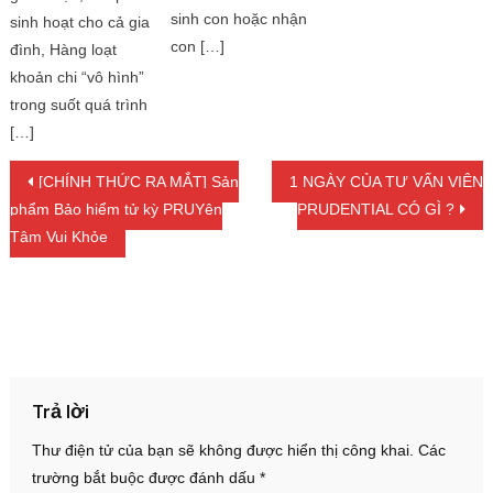
sinh con hoặc nhận
sinh hoạt cho cả gia
con […]
đình, Hàng loạt
khoản chi “vô hình”
trong suốt quá trình
[…]
Điều hướng bài viết
[CHÍNH THỨC RA MẮT] Sản
1 NGÀY CỦA TƯ VẤN VIÊN
phẩm Bảo hiểm tử kỳ PRUYên
PRUDENTIAL CÓ GÌ ?
Tâm Vui Khỏe
Trả lời
Thư điện tử của bạn sẽ không được hiển thị công khai.
Các
trường bắt buộc được đánh dấu
*