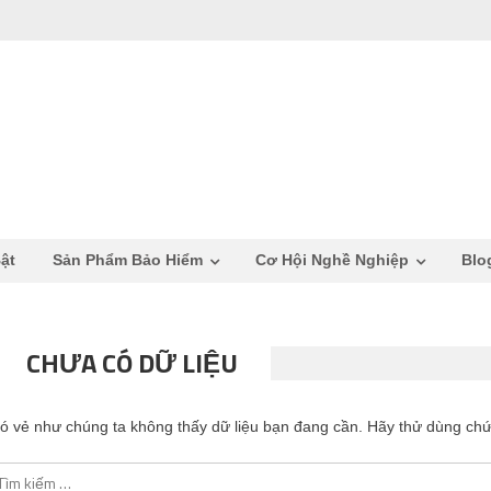
ật
Sản Phẩm Bảo Hiểm
Cơ Hội Nghề Nghiệp
Blo
CHƯA CÓ DỮ LIỆU
ó vẻ như chúng ta không thấy dữ liệu bạn đang cần. Hãy thử dùng chứ
ìm kiếm cho: