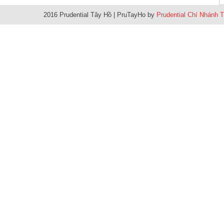
2016 Prudential Tây Hồ
|
PruTayHo by
Prudential Chí Nhánh 