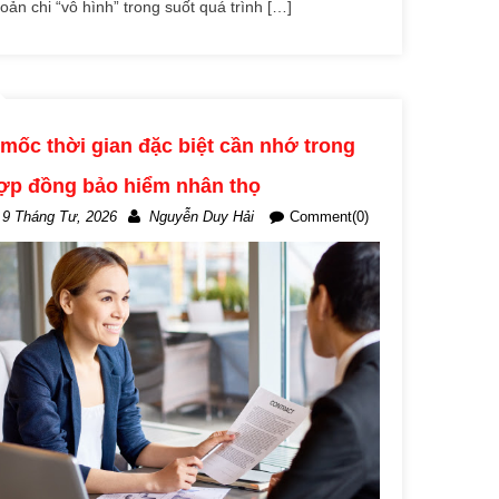
oản chi “vô hình” trong suốt quá trình […]
 mốc thời gian đặc biệt cần nhớ trong
ợp đồng bảo hiểm nhân thọ
9 Tháng Tư, 2026
Nguyễn Duy Hải
Comment(0)