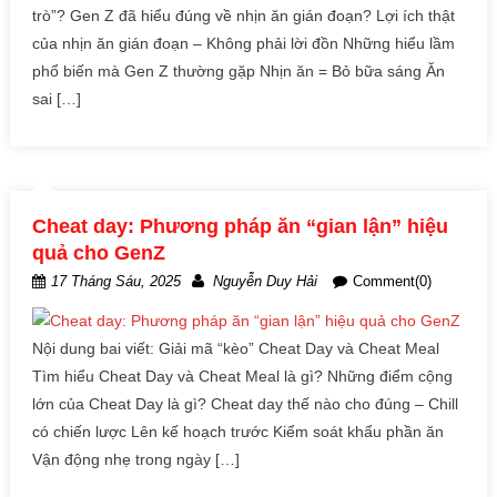
trò”? Gen Z đã hiểu đúng về nhịn ăn gián đoạn? Lợi ích thật
của nhịn ăn gián đoạn – Không phải lời đồn Những hiểu lầm
phổ biến mà Gen Z thường gặp Nhịn ăn = Bỏ bữa sáng Ăn
sai […]
Cheat day: Phương pháp ăn “gian lận” hiệu
quả cho GenZ
17 Tháng Sáu, 2025
Nguyễn Duy Hải
Comment(0)
Nội dung bai viết: Giải mã “kèo” Cheat Day và Cheat Meal
Tìm hiểu Cheat Day và Cheat Meal là gì? Những điểm cộng
lớn của Cheat Day là gì? Cheat day thế nào cho đúng – Chill
có chiến lược Lên kế hoạch trước Kiểm soát khẩu phần ăn
Vận động nhẹ trong ngày […]