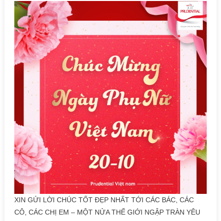
XIN GỬI LỜI CHÚC TỐT ĐẸP NHẤT TỚI CÁC BÁC, CÁC
CÔ, CÁC CHỊ EM – MỘT NỬA THẾ GIỚI NGẬP TRÀN YÊU