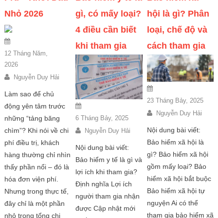
Nhỏ 2026
gì, có mấy loại?
hội là gì? Phân
4 điều cần biết
loại, chế độ và
khi tham gia
cách tham gia
12 Tháng Năm,
2026
Nguyễn Duy Hải
Làm sao để chủ
23 Tháng Bảy, 2025
động yên tâm trước
Nguyễn Duy Hải
6 Tháng Bảy, 2025
những “tảng băng
Nội dung bài viết:
chìm”? Khi nói về chi
Nguyễn Duy Hải
Bảo hiểm xã hội là
phí điều trị, khách
Nội dung bài viết:
gì? Bảo hiểm xã hội
hàng thường chỉ nhìn
Bảo hiểm y tế là gì và
gồm mấy loại? Bảo
thấy phần nổi – đó là
lợi ích khi tham gia?
hiểm xã hội bắt buộc
hóa đơn viện phí.
Định nghĩa Lợi ích
Bảo hiểm xã hội tự
Nhưng trong thực tế,
người tham gia nhận
nguyện Ai có thể
đây chỉ là một phần
được Cập nhật mới
tham gia bảo hiểm xã
nhỏ trong tổng chi