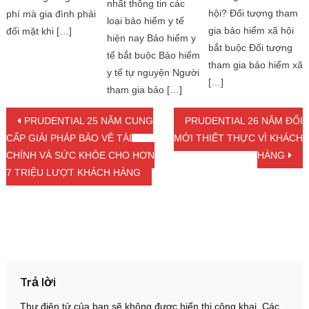
nhất thông tin các
hội? Đối tượng tham
phí mà gia đình phải
loại bảo hiểm y tế
gia bảo hiểm xã hội
đối mặt khi […]
hiện nay Bảo hiểm y
bắt buộc Đối tượng
tế bắt buộc Bảo hiểm
tham gia bảo hiểm xã
y tế tự nguyện Người
[…]
tham gia bảo […]
Điều hướng bài viết
PRUDENTIAL 25 NĂM CUNG
PRUDENTIAL 26 NĂM ĐỔI
CẤP GIẢI PHÁP BẢO VỆ TÀI
MỚI THIẾT THỰC VÌ KHÁCH
CHÍNH VÀ SỨC KHỎE CHO HƠN
HÀNG
7 TRIỆU LƯỢT KHÁCH HÀNG
Trả lời
Thư điện tử của bạn sẽ không được hiển thị công khai.
Các