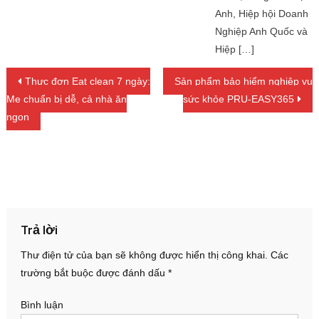
Anh, Hiệp hội Doanh
Nghiệp Anh Quốc và
Hiệp […]
Điều hướng bài viết
Thực đơn Eat clean 7 ngày:
Sản phẩm bảo hiểm nghiệp vụ
Mẹ chuẩn bị dễ, cả nhà ăn
sức khỏe PRU-EASY365
ngon
Trả lời
Thư điện tử của bạn sẽ không được hiển thị công khai.
Các
trường bắt buộc được đánh dấu
*
Bình luận