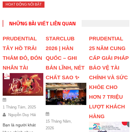
HOẠT ĐỘNG NỔI BẬT
NHỮNG BÀI VIẾT LIÊN QUAN
PRUDENTIAL
STARCLUB
PRUDENTIAL
TÂY HỒ TRẢI
2026 | HÀN
25 NĂM CUNG
THẢM ĐỎ, ĐÓN
QUỐC – GHI
CẤP GIẢI PHÁP
NHÂN TÀI
BẢN LĨNH, NÉT
BẢO VỆ TÀI
CHẤT SAO ✨
CHÍNH VÀ SỨC
KHỎE CHO
HƠN 7 TRIỆU
LƯỢT KHÁCH
1 Tháng Tám, 2025
Nguyễn Duy Hải
HÀNG
15 Tháng Năm,
Bạn là người khát
2026