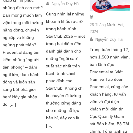
khao chinh phục
Nguyễn Duy Hải
những đỉnh cao mới?
Cùng nhìn lại những
Bạn mong muốn làm
khoảnh khắc rực rỡ
việc trong môi trường
26 Tháng Mười Hai,
trong hành trình
năng động, chuyên
2024
StarClub 2026 – một
nghiệp và không
Nguyễn Duy Hải
trong hai điểm đến
ngừng phát triển?
Trung tuần tháng 12,
danh giá dành cho
Prudential đang tìm
hơn 1.500 nhân viên,
những “ngôi sao”
kiếm những “người
ban lãnh đạo
xuất sắc nhất trên
tiên phong” – dám
Prudential tại Việt
hành trình chinh
nghĩ lớn, dám hành
Nam và Tập đoàn
phục đỉnh cao
động và luôn sẵn
Prudential, cùng các
StarClub. Không chỉ
sàng bứt phá giới
khách hàng, tư vấn
là chuyến đi tưởng
hạn! Hãy gia nhập
viên và đại diện
thưởng xứng đáng
đội […]
khách mời đến từ
cho những nỗ lực
Cục Quản lý Giám
bền bỉ, đây còn là
sát Bảo hiểm, Bộ Tài
[…]
chính, Tổng lãnh sự