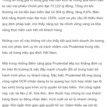
Trong đó tổng giá trị đóng góp vào nền kinh tế thông qua kênh đầu
tư vào trái phiếu Chính phủ đạt 73.122 tỷ đồng; Tổng chi bồi
thường và trả tiền bảo hiểm đạt 14.304 tỷ đồng, tăng 8,6%; Biên
khả năng thanh toán đạt mức 193%, vượt xa yêu cầu tối thiểu theo
quy định pháp luật, cho thấy năng lực tài chính vững vàng và khả
năng thực hiện cam kết với khách hàng.
Những con số này không chỉ cho thấy kết quả kinh doanh ấn tượng,
mà còn phản ảnh uy tín và trách nhiệm của Prudential trong việc
bảo vệ hàng triệu gia đình Việt Nam.
Một trong những điểm sáng giúp Prudential tiếp tục khẳng định uy
tín trên thị trường là việc đẩy mạnh chuyển đổi số trong toàn bộ
hành trình phục vụ khách hàng. Đặc biệt, Prudential đã ứng dụng
công nghệ OCR (nhận dạng ký tự quang học tích hợp nhân tạo AI
tạo sinh) trong quá trình xử lý quyền lợi bảo hiểm. Với công nghệ
này, các tài liệu y tế, hóa đơn, đơn thuốc hay chứng từ của khách
hàng được tự động nhận diện, trích xuất và xử lý nhanh chóng,
giúp: Rút ngắn thời gian giải quyết hồ sơ; Giảm thiểu sai sót do