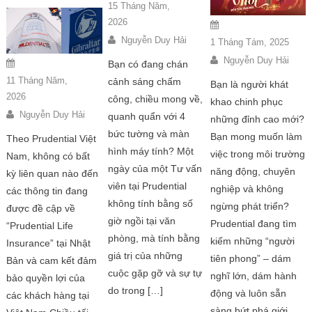
15 Tháng Năm,
2026
Nguyễn Duy Hải
1 Tháng Tám, 2025
Nguyễn Duy Hải
Bạn có đang chán
11 Tháng Năm,
cảnh sáng chấm
Bạn là người khát
2026
công, chiều mong về,
khao chinh phục
Nguyễn Duy Hải
quanh quẩn với 4
những đỉnh cao mới?
bức tường và màn
Bạn mong muốn làm
Theo Prudential Việt
hình máy tính? Một
việc trong môi trường
Nam, không có bất
ngày của một Tư vấn
năng động, chuyên
kỳ liên quan nào đến
viên tại Prudential
nghiệp và không
các thông tin đang
không tính bằng số
ngừng phát triển?
được đề cập về
giờ ngồi tại văn
Prudential đang tìm
“Prudential Life
phòng, mà tính bằng
kiếm những “người
Insurance” tại Nhật
giá trị của những
tiên phong” – dám
Bản và cam kết đảm
cuộc gặp gỡ và sự tự
nghĩ lớn, dám hành
bảo quyền lợi của
do trong […]
động và luôn sẵn
các khách hàng tại
sàng bứt phá giới