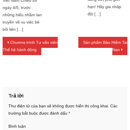
Việt Nam.Chiều tối
hạn! Hãy gia nhập
ngày 4/5, trước
đội […]
những hiểu nhầm lan
truyền về vụ việc bê
bối liên […]
Điều hướng bài viết
Chương trình Tư vấn viên
Sản phẩm Bảo Hiểm Tai
Thế hệ hành động
Nạn
Trả lời
Thư điện tử của bạn sẽ không được hiển thị công khai.
Các
trường bắt buộc được đánh dấu
*
Bình luận