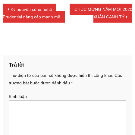
Điều hướng bài viết
Kỷ nguyên công nghệ –
CHÚC MỪNG NĂM MỚI 2020
Prudential nâng cấp mạnh mẽ
XUÂN CANH TÝ
Trả lời
Thư điện tử của bạn sẽ không được hiển thị công khai.
Các
trường bắt buộc được đánh dấu
*
Bình luận