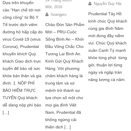
24 Tháng Mười
Dựa trên khuyến
Nguyễn Duy Hải
Một, 2016
cáo “Hạn chế tới nơi
Prudential Tây Hồ
hoangpru
công cộng” từ Bộ Y
kính chúc Quý khách
Tế trước dịch viêm
Chào Đón Sản Phẩm
cùng gia đình Năm
đường hô hấp cấp do
Mới – PRU-Cuộc
mới đong đầy niềm
virus Covid-19 (virus
Sống Bình An – Khởi
vui. Chúc Quý khách
Corona), Prudential
Đầu Vững Chắc Cho
xuân Canh Tý mạnh
khuyến khích Quý
Tương Lai Bình An.
khỏe tùng phút từng
khách Giao dịch trực
Kính Gửi Quý Khách
giờ, thuận lợi từng
tuyến để bảo vệ sức
Hàng. Với phương
ngày và ngập tràn
khỏe bản thân và gia
châm khách hàng là
năng lượng cả năm.
đình. 1. NỘP PHÍ
trung tâm và sứ
BẢO HIỂM TRỰC
mệnh trở thành sự
TUYẾN Quý khách
lựa chọn số một cho
dễ dàng nộp phí bảo
mọi gia đình Việt
[…]
Nam, Prudential đã
không ngừng cải
thiện dịch […]