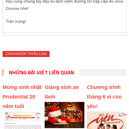
hãy cùng chung tay đẩy lùi dịch viêm đường hô hấp cấp do virus
Corona nhé!
Trân trọng!
CHƯA ĐƯỢC PHÂN LOẠI
NHỮNG BÀI VIẾT LIÊN QUAN
Mừng sinh nhật
Giáng sinh an
Chương trình
Prudential 20
lành
tháng 6 vì con
năm tuổi
yêu!