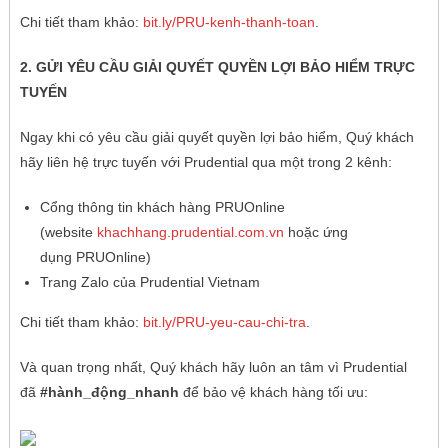
Chi tiết tham khảo:
bit.ly/PRU-kenh-thanh-toan
.
2. GỬI YÊU CẦU GIẢI QUYẾT QUYỀN LỢI BẢO HIỂM TRỰC
TUYẾN
Ngay khi có yêu cầu giải quyết quyền lợi bảo hiểm, Quý khách
hãy liên hệ trực tuyến với Prudential qua một trong 2 kênh:
Cổng thông tin khách hàng PRUOnline
(website
khachhang.prudential.com.vn
hoặc ứng
dụng PRUOnline)
Trang Zalo của Prudential Vietnam
Chi tiết tham khảo:
bit.ly/PRU-yeu-cau-chi-tra
.
Và quan trọng nhất, Quý khách hãy luôn an tâm vì Prudential
đã
#hành_động_nhanh
để bảo vệ khách hàng tối ưu: