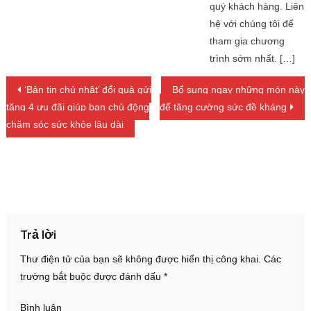
quý khách hàng. Liên
hệ với chúng tôi để
tham gia chương
trình sớm nhất. […]
Điều hướng bài viết
‘Bản tin chủ nhật’ đổi quà gửi
Bổ sung ngay những món này
tặng 4 ưu đãi giúp bạn chủ động
để tăng cường sức đề kháng
chăm sóc sức khỏe lâu dài
Trả lời
Thư điện tử của bạn sẽ không được hiển thị công khai.
Các
trường bắt buộc được đánh dấu
*
Bình luận