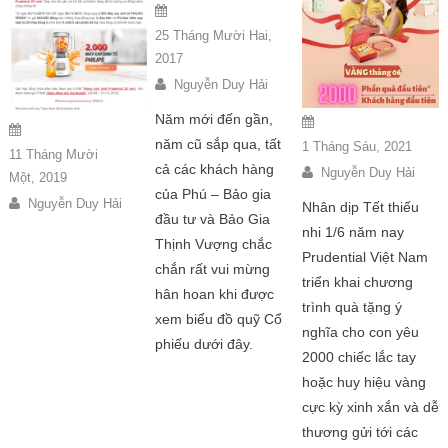
25 Tháng Mười Hai,
2017
Nguyễn Duy Hải
Năm mới đến gần,
năm cũ sắp qua, tất
1 Tháng Sáu, 2021
11 Tháng Mười
cả các khách hàng
Nguyễn Duy Hải
Một, 2019
của Phú – Bảo gia
Nguyễn Duy Hải
Nhân dịp Tết thiếu
đầu tư và Bảo Gia
nhi 1/6 năm nay
Thịnh Vượng chắc
Prudential Việt Nam
chắn rất vui mừng
triển khai chương
hân hoan khi được
trình quà tặng ý
xem biểu đồ quỹ Cổ
nghĩa cho con yêu
phiếu dưới đây.
2000 chiếc lắc tay
hoặc huy hiệu vàng
cực kỳ xinh xắn và dễ
thương gửi tới các