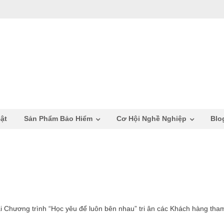
ật
Sản Phẩm Bảo Hiểm
Cơ Hội Nghề Nghiệp
Blo
khai Chương trình “Học yêu để luôn bên nhau” tri ân các Khách hàng tha