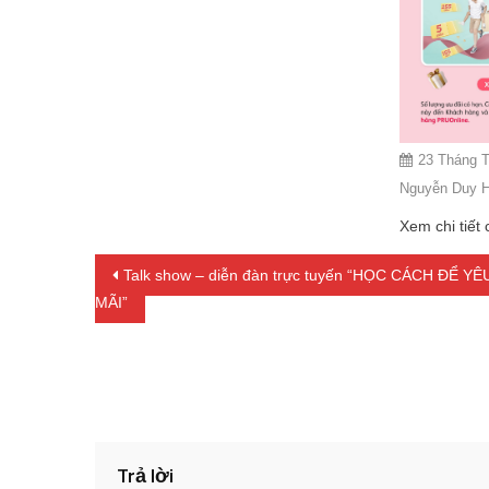
23 Tháng 
Nguyễn Duy H
Xem chi tiết 
Điều hướng bài viết
Talk show – diễn đàn trực tuyến “HỌC CÁCH ĐỂ YÊ
MÃI”
Trả lời