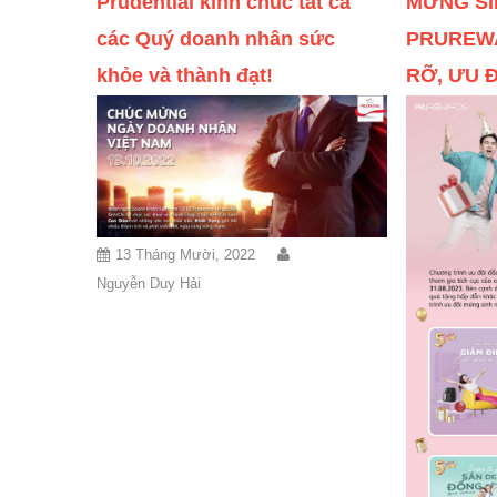
Prudential kính chúc tất cả
MỪNG SI
các Quý doanh nhân sức
PRUREWA
khỏe và thành đạt!
RỠ, ƯU 
13 Tháng Mười, 2022
Nguyễn Duy Hải