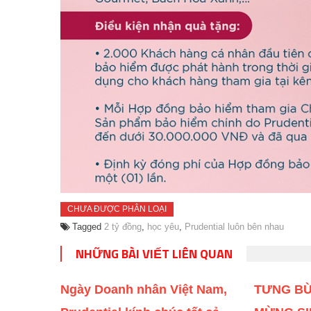
CHƯA ĐƯỢC PHÂN LOẠI
Tagged
2 tỷ đồng
,
học yêu
,
Prudential luôn bên nhau
NHỮNG BÀI VIẾT LIÊN QUAN
Ngày Doanh nhân Việt Nam,
TƯNG B