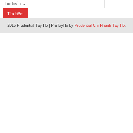
Tìm kiếm cho:
2016 Prudential Tây Hồ
|
PruTayHo by
Prudential Chí Nhánh Tây Hồ
.