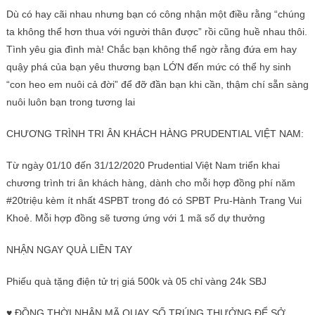
Dù có hay cãi nhau nhưng bạn có công nhận một điều rằng “chúng
ta không thể hơn thua với người thân được” rồi cũng huề nhau thôi.
Tình yêu gia đình mà! Chắc bạn không thể ngờ rằng đứa em hay
quậy phá của bạn yêu thương bạn LỚN đến mức có thể hy sinh
“con heo em nuôi cả đời” để đỡ đần bạn khi cần, thậm chí sẵn sàng
nuôi luôn bạn trong tương lai
CHƯƠNG TRÌNH TRI ÂN KHÁCH HÀNG PRUDENTIAL VIỆT NAM:
Từ ngày 01/10 đến 31/12/2020 Prudential Việt Nam triển khai
chương trình tri ân khách hàng, dành cho mỗi hợp đồng phí năm
#20triệu kèm ít nhất 4SPBT trong đó có SPBT Pru-Hành Trang Vui
Khoẻ. Mỗi hợp đồng sẽ tương ứng với 1 mã số dự thưởng
NHẬN NGAY QUÀ LIỀN TAY
Phiếu quà tặng điện tử trị giá 500k và 05 chỉ vàng 24k SBJ
♥ ĐỒNG THỜI NHẬN MÃ QUAY SỐ TRÚNG THƯỞNG ĐỂ SỞ