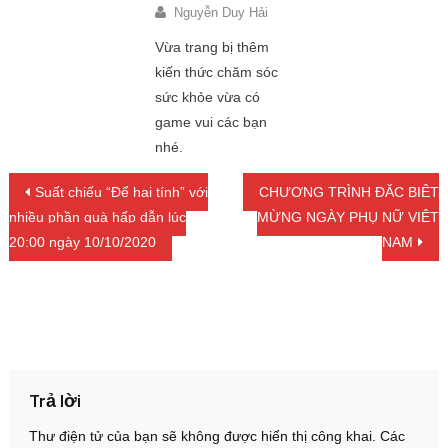
Nguyễn Duy Hải
Vừa trang bị thêm
kiến thức chăm sóc
sức khỏe vừa có
game vui các bạn
nhé.
Điều hướng bài viết
Suất chiếu “Để hai tính” với
CHƯƠNG TRÌNH ĐẶC BIỆT
nhiều phần quà hấp dẫn lúc
MỪNG NGÀY PHỤ NỮ VIỆT
20:00 ngày 10/10/2020
NAM
Trả lời
Thư điện tử của bạn sẽ không được hiển thị công khai.
Các