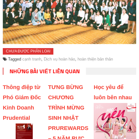
CHƯA ĐƯỢC PHÂN LOẠI
Tagged
cạnh tranh
,
Dịch vụ hoàn hảo
,
hoàn thiện bản thân
NHỮNG BÀI VIẾT LIÊN QUAN
Thông điệp từ
TƯNG BỪNG
Học yêu để
Phó Giám Đốc
CHƯƠNG
luôn bên nhau
Kinh Doanh
TRÌNH MỪNG
Prudential
SINH NHẬT
PRUREWARDS
– 5 NĂM RỰC