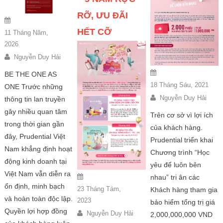
RỠ, ƯU ĐÃI
HẾT CỠ
11 Tháng Năm,
2026
Nguyễn Duy Hải
BE THE ONE AS
18 Tháng Sáu, 2021
ONE Trước những
Nguyễn Duy Hải
thông tin lan truyền
gây nhiều quan tâm
Trên cơ sở vì lợi ích
trong thời gian gần
của khách hàng.
đây, Prudential Việt
Prudential triển khai
Nam khẳng định hoạt
Chương trình “Học
động kinh doanh tại
yêu để luôn bên
Việt Nam vẫn diễn ra
nhau” tri ân các
ổn định, minh bạch
23 Tháng Tám,
Khách hàng tham gia
và hoàn toàn độc lập.
2023
bảo hiểm tổng trị giá
Quyền lợi hợp đồng
Nguyễn Duy Hải
2,000,000,000 VND