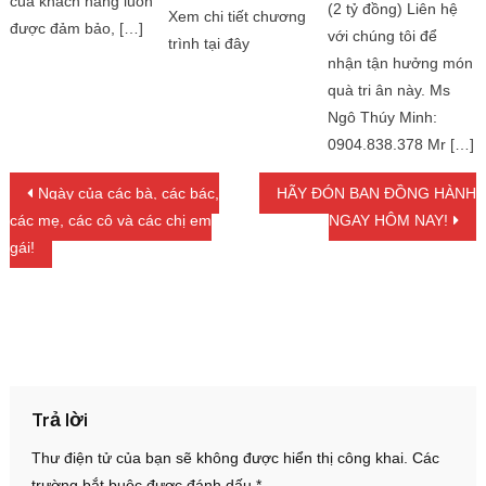
của khách hàng luôn
(2 tỷ đồng) Liên hệ
Xem chi tiết chương
được đảm bảo, […]
với chúng tôi để
trình tại đây
nhận tận hưởng món
quà tri ân này. Ms
Ngô Thúy Minh:
0904.838.378 Mr […]
Điều hướng bài viết
Ngày của các bà, các bác,
HÃY ĐÓN BẠN ĐỒNG HÀNH
các mẹ, các cô và các chị em
NGAY HÔM NAY!
gái!
Trả lời
Thư điện tử của bạn sẽ không được hiển thị công khai.
Các
trường bắt buộc được đánh dấu
*