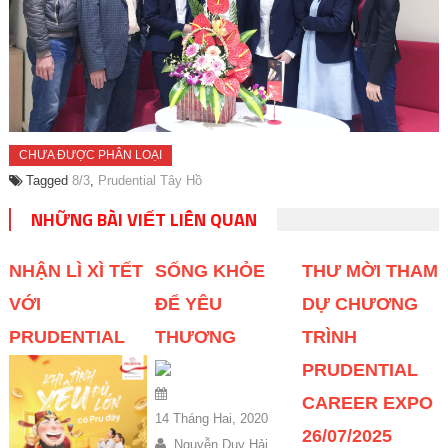
CHƯA ĐƯỢC PHÂN LOẠI
Tagged
8/3
,
Prudential Tây Hồ
NHỮNG BÀI VIẾT LIÊN QUAN
NHẬN LÌ XÌ TẾT
SỐNG KHỎE
THƯ MỜI THAM
VỚI
ĐỂ YÊU
DỰ CHƯƠNG
PRUDENTIAL
THƯƠNG
TRÌNH
PRUDENTIAL
CAREER EXPO
14 Tháng Hai, 2020
26/07/2025
Nguyễn Duy Hải