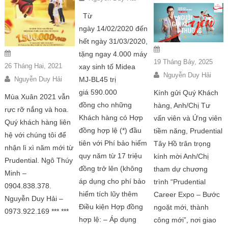
Từ
ngày 14/02/2020 đến
hết ngày 31/03/2020,
tặng ngay 4.000 máy
19 Tháng Bảy, 2025
26 Tháng Hai, 2021
xay sinh tố Midea
Nguyễn Duy Hải
MJ-BL45 trị
Nguyễn Duy Hải
giá 590.000
Kính gửi Quý Khách
Mùa Xuân 2021 vẫn
đồng cho những
hàng, Anh/Chị Tư
rực rỡ nắng và hoa.
Khách hàng có Hợp
vấn viên và Ứng viên
Quý khách hàng liên
đồng hợp lệ (*) đầu
tiềm năng, Prudential
hệ với chúng tôi để
tiên với Phí bảo hiểm
Tây Hồ trân trọng
nhận lì xì năm mới từ
quy năm từ 17 triệu
kính mời Anh/Chị
Prudential. Ngô Thúy
đồng trở lên (không
tham dự chương
Minh –
áp dụng cho phí bảo
trình “Prudential
0904.838.378.
hiểm tích lũy thêm
Career Expo – Bước
Nguyễn Duy Hải –
Điều kiện Hợp đồng
ngoặt mới, thành
0973.922.169 *** ***
hợp lệ: – Áp dụng
công mới”, nơi giao