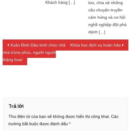
Khách hàng […]
lưu, chia sẻ những
câu chuyện truyền
cảm hứng và cơ hội
nghề nghiệp đột phá
dành […]
Điều hướng bài viết
Xuân Đinh Dậu kính chúc nhà
Khóa học dịch vụ hoàn hảo
nhà trùng phúc, người người
thăng hoa!
Trả lời
Thư điện tử của bạn sẽ không được hiển thị công khai.
Các
trường bắt buộc được đánh dấu
*