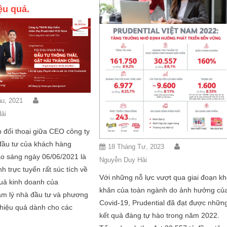
ệu quả.
u, 2021
ải
 đối thoại giữa CEO công ty
đầu tư của khách hàng
18 Tháng Tư, 2023
ào sáng ngày 06/06/2021 là
Nguyễn Duy Hải
h trực tuyến rất súc tích về
Với những nỗ lực vượt qua giai đoạn k
quả kinh doanh của
khăn của toàn ngành do ảnh hưởng củ
tâm lý nhà đầu tư và phương
Covid-19, Prudential đã đạt được nhữn
hiệu quả dành cho các
kết quả đáng tự hào trong năm 2022.