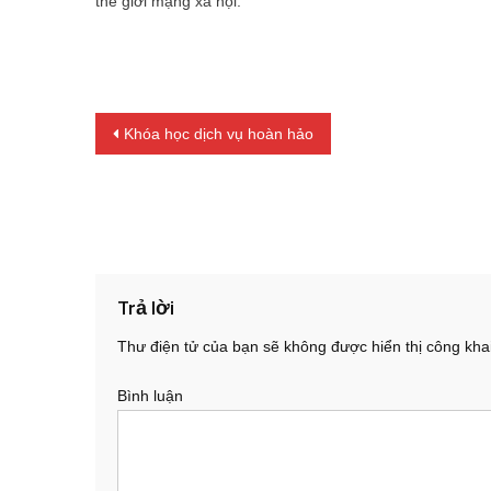
thế giới mạng xã hội.
Điều hướng bài viết
Khóa học dịch vụ hoàn hảo
Trả lời
Thư điện tử của bạn sẽ không được hiển thị công khai
Bình luận