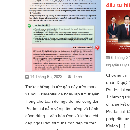
đầu tư hi
6 Tháng Sá
Nguyễn Duy H
Chương trình
14 Tháng Ba, 2023
Trinh
quản lý quỹ 
Trước những tin tức gần đây trên mạng
Prudential v
xã hội, Prudential đã ngay lập tức truyền
1 chương trìn
thông cho toàn đội ngũ để mỗi công dân
chia sẻ kết 
Prudential nắm vững, tin tưởng và hành
Prudential, 
động đúng – Văn hóa ửng xử không chỉ
pháp đầu tư 
đẹp ngoài đời thực mà còn đẹp cả trên
Khách […]