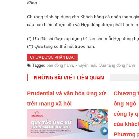
đồng
.
Chương trình áp dụng cho Khách hàng cá nhân tham gia 
cầu bảo hiểm được nộp và Hợp đồng được phát hành tro
(*) Ưu đãi chỉ được áp dụng 01 lần cho mỗi Hợp đồng hợ
(**) Quà tặng có thể hết trước hạn.
CHƯA ĐƯỢC PHÂN LOẠI
Tagged
bạn đồng hành
,
khuyến mại
,
Quà tặng đồng hành
NHỮNG BÀI VIẾT LIÊN QUAN
Prudential và văn hóa ứng xử
Chương tr
trên mạng xã hội
ông Ngô 
công ty q
của khách
Phương p