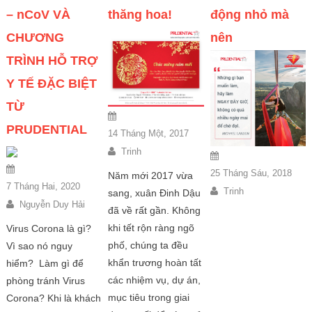
– nCoV VÀ
thăng hoa!
động nhỏ mà
CHƯƠNG
nên
TRÌNH HỖ TRỢ
Y TẾ ĐẶC BIỆT
TỪ
PRUDENTIAL
14 Tháng Một, 2017
Trinh
25 Tháng Sáu, 2018
Năm mới 2017 vừa
7 Tháng Hai, 2020
Trinh
sang, xuân Đinh Dậu
Nguyễn Duy Hải
đã về rất gần. Không
khi tết rộn ràng ngõ
Virus Corona là gì?
phố, chúng ta đều
Vì sao nó nguy
khẩn trương hoàn tất
hiểm? Làm gì để
các nhiệm vụ, dự án,
phòng tránh Virus
mục tiêu trong giai
Corona? Khi là khách