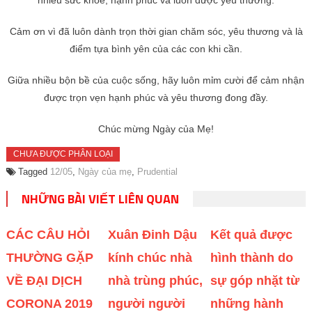
nhiều sức khỏe, hạnh phúc và luôn được yêu thương.
Cảm ơn vì đã luôn dành trọn thời gian chăm sóc, yêu thương và là
điểm tựa bình yên của các con khi cần.
Giữa nhiều bộn bề của cuộc sống, hãy luôn mỉm cười để cảm nhận
được trọn vẹn hạnh phúc và yêu thương đong đầy.
Chúc mừng Ngày của Mẹ!
CHƯA ĐƯỢC PHÂN LOẠI
Tagged
12/05
,
Ngày của mẹ
,
Prudential
NHỮNG BÀI VIẾT LIÊN QUAN
CÁC CÂU HỎI
Xuân Đinh Dậu
Kết quả được
THƯỜNG GẶP
kính chúc nhà
hình thành do
VỀ ĐẠI DỊCH
nhà trùng phúc,
sự góp nhặt từ
CORONA 2019
người người
những hành