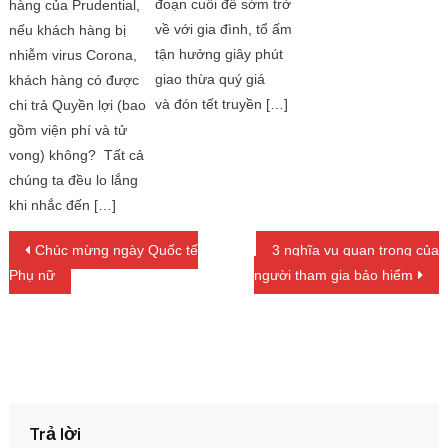
đoạn cuối để sớm trở
hàng của Prudential,
về với gia đình, tổ ấm
nếu khách hàng bị
tận hưởng giây phút
nhiễm virus Corona,
giao thừa quý giá
khách hàng có được
và đón tết truyền […]
chi trả Quyền lợi (bao
gồm viện phí và tử
vong) không? Tất cả
chúng ta đều lo lắng
khi nhắc đến […]
Điều hướng bài viết
Chúc mừng ngày Quốc tế
3 nghĩa vụ quan trọng của
Phụ nữ
người tham gia bảo hiểm
Trả lời