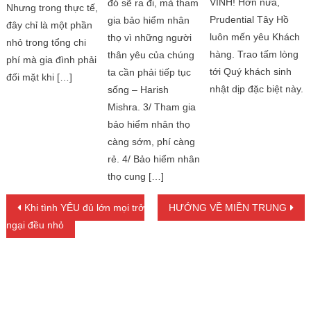
VINH! Hơn nữa,
đó sẽ ra đi, mà tham
Nhưng trong thực tế,
Prudential Tây Hồ
gia bảo hiểm nhân
đây chỉ là một phần
luôn mến yêu Khách
thọ vì những người
nhỏ trong tổng chi
hàng. Trao tấm lòng
thân yêu của chúng
phí mà gia đình phải
tới Quý khách sinh
ta cần phải tiếp tục
đối mặt khi […]
nhật dịp đặc biệt này.
sống – Harish
Mishra. 3/ Tham gia
bảo hiểm nhân thọ
càng sớm, phí càng
rẻ. 4/ Bảo hiểm nhân
thọ cung […]
Điều hướng bài viết
Khi tình YÊU đủ lớn mọi trở
HƯỚNG VỀ MIỀN TRUNG
ngại đều nhỏ