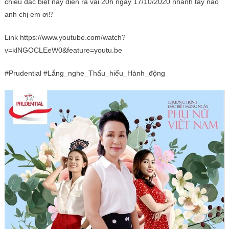
chiếu đặc biệt này diễn ra vài 20h ngày 17/10/2020 nhanh tay nào
anh chị em ơi⁉️
Link https://www.youtube.com/watch?
v=klNGOCLEeW0&feature=youtu.be
#Prudential #Lắng_nghe_Thấu_hiểu_Hành_động