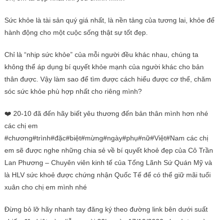
Sức khỏe là tài sản quý giá nhất, là nền tảng của tương lai, khỏe để
hành động cho một cuộc sống thật sự tốt đẹp.
Chỉ là “nhịp sức khỏe” của mỗi người đều khác nhau, chúng ta
không thể áp dụng bí quyết khỏe mạnh của người khác cho bản
thân được. Vậy làm sao để tìm được cách hiểu được cơ thể, chăm
sóc sức khỏe phù hợp nhất cho riêng mình?
❤️ 20-10 đã đến hãy biết yêu thương đến bản thân mình hơn nhé
các chị em
#chương#trình#đặc#biệt#mừng#ngày#phụ#nữ#Việt#Nam các chị
em sẽ được nghe những chia sẻ về bí quyết khoẻ đẹp của Cô Trần
Lan Phương – Chuyên viên kinh tế của Tổng Lãnh Sứ Quán Mỹ và
là HLV sức khoẻ được chứng nhận Quốc Tế để có thể giữ mãi tuổi
xuân cho chị em mình nhé
Đừng bỏ lỡ hãy nhanh tay đăng ký theo đường link bên dưới suất