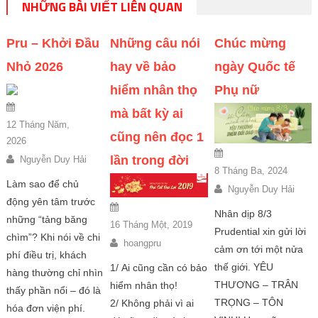
NHỮNG BÀI VIẾT LIÊN QUAN
Pru – Khởi Đầu
Những câu nói
Chúc mừng
Nhỏ 2026
hay về bảo
ngày Quốc tế
hiểm nhân thọ
Phụ nữ
mà bất kỳ ai
12 Tháng Năm,
cũng nên đọc 1
2026
lần trong đời
Nguyễn Duy Hải
8 Tháng Ba, 2024
Làm sao để chủ
Nguyễn Duy Hải
động yên tâm trước
Nhân dịp 8/3
những “tảng băng
16 Tháng Một, 2019
Prudential xin gửi lời
chìm”? Khi nói về chi
hoangpru
cảm ơn tới một nửa
phí điều trị, khách
thế giới. YÊU
1/ Ai cũng cần có bảo
hàng thường chỉ nhìn
THƯƠNG – TRÂN
hiểm nhân thọ!
thấy phần nổi – đó là
TRỌNG – TÔN
2/ Không phải vì ai
hóa đơn viện phí.